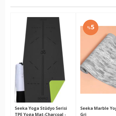
5
%
Seeka Yoga Stüdyo Serisi 
Seeka Marble Yog
TPE Yoga Mat-Charcoal - 
Gri