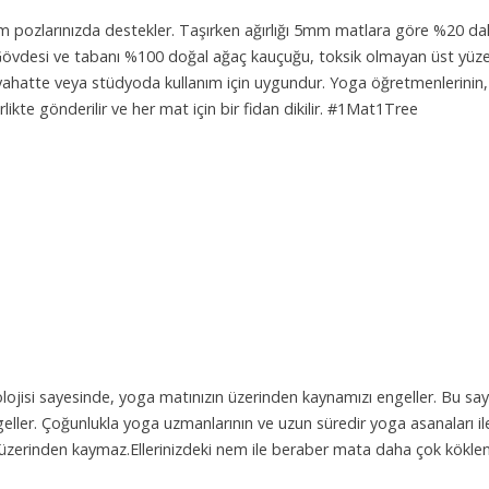
i tüm pozlarınızda destekler. Taşırken ağırlığı 5mm matlara göre %20 daha
. Gövdesi ve tabanı %100 doğal ağaç kauçuğu, toksik olmayan üst yüze
seyahatte veya stüdyoda kullanım için uygundur. Yoga öğretmenlerinin, 
ikte gönderilir ve her mat için bir fidan dikilir. #1Mat1Tree
eknolojisi sayesinde, yoga matınızın üzerinden kaynamızı engeller. Bu
eller. Çoğunlukla yoga uzmanlarının ve uzun süredir yoga asanaları ile 
ın üzerinden kaymaz.Ellerinizdeki nem ile beraber mata daha çok kökle