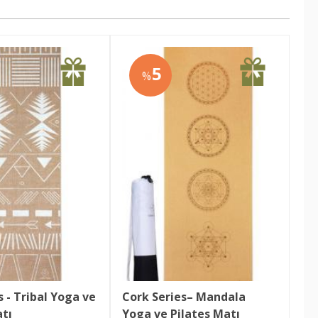
5
%
s - Tribal Yoga ve 
Cork Series– Mandala 
atı
Yoga ve Pilates Matı