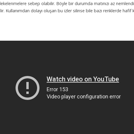
 lekelenmelere sebep olabilir. Böyle bir durumda matınızı az nemlendiri
. Kullanımdan dolayı oluşan bu izler silinse bile bazı renklerde hafif ka