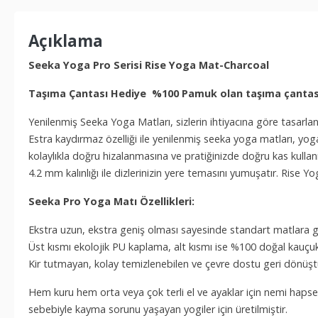
Açıklama
Seeka Yoga Pro Serisi Rise Yoga Mat-Charcoal
Taşıma Çantası Hediye %100 Pamuk olan taşıma çantası
Yenilenmiş Seeka Yoga Matları, sizlerin ihtiyacına göre tasarlan
Estra kaydırmaz özelliği ile yenilenmiş seeka yoga matları, yoga
kolaylıkla doğru hizalanmasına ve pratiğinizde doğru kas kulla
4.2 mm kalınlığı ile dizlerinizin yere temasını yumuşatır. Rise 
Seeka Pro Yoga Matı Özellikleri:
Ekstra uzun, ekstra geniş olması sayesinde standart matlara g
Üst kısmı ekolojik PU kaplama, alt kısmı ise %100 doğal kauçu
Kir tutmayan, kolay temizlenebilen ve çevre dostu geri dönüşt
Hem kuru hem orta veya çok terli el ve ayaklar için nemi hapse
sebebiyle kayma sorunu yaşayan yogiler için üretilmiştir.