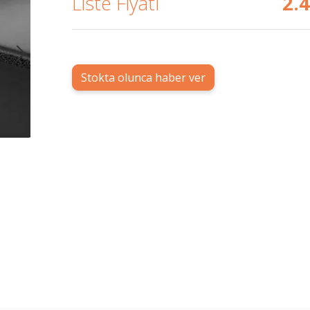
Liste Fiyatı
2.
Stokta olunca haber ver