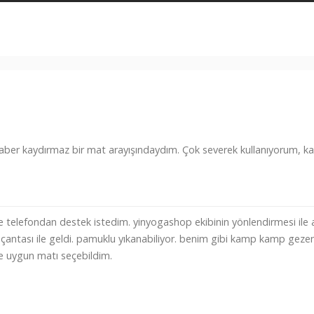
eraber kaydırmaz bir mat arayışındaydım. Çok severek kullanıyorum, k
ve telefondan destek istedim. yinyogashop ekibinin yönlendirmesi ile 
ı çantası ile geldi. pamuklu yıkanabiliyor. benim gibi kamp kamp gezen
e uygun matı seçebildim.