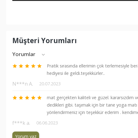
Müşteri Yorumları
Yorumlar
Pratik sırasında ellerimin çok terlemesiyle b
hediyesi ile geldi.teşekkürler..
N***n A.
20.07.2023
mat gerçekten kaliteli ve güzel. kararsızdım 
dedikleri gibi. taşımak için bir tane yoga mat
yönlendirmeniz için teşekkür ederim . kendim
f***k a.
06.06.2023
Yorum yaz