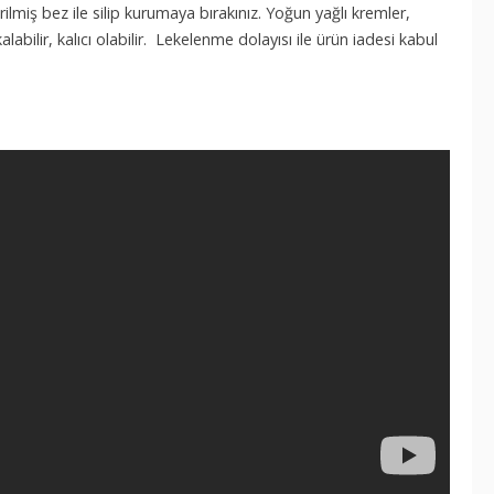
lmiş bez ile silip kurumaya bırakınız. Yoğun yağlı kremler,
labilir, kalıcı olabilir. Lekelenme dolayısı ile ürün iadesi kabul