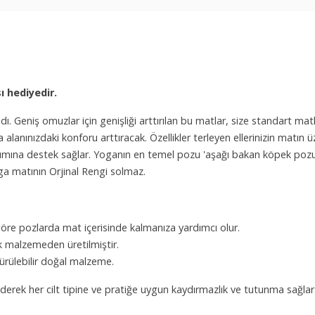
 hediyedir.
dı. Geniş omuzlar için genişliği arttırılan bu matlar, size standart ma
 alanınızdaki konforu arttıracak. Özellikler terleyen ellerinizin matın
nımına destek sağlar. Yoganın en temel pozu 'aşağı bakan köpek pozu'n
Yoga matının Orjinal Rengi solmaz.
öre pozlarda mat içerisinde kalmanıza yardımcı olur.
k malzemeden üretilmiştir.
ürülebilir doğal malzeme.
derek her cilt tipine ve pratiğe uygun kaydırmazlık ve tutunma sağlar