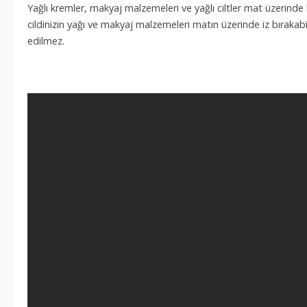
Yağlı kremler, makyaj malzemeleri ve yağlı ciltler mat üzerinde
cildinizin yağı ve makyaj malzemeleri matın üzerinde iz bırakabilir
edilmez.