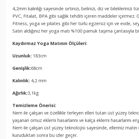
4,2mm kalınlığı sayesinde sırtınızı, belinizi, diz ve bilekleriniz
PVC, Fitalat, BPA gibi sağlık tehditi içeren maddeler içermez
Fitness, yoga ve pilates gibi her türlü egzersiz için ve evde, 
Satın aldığınız her yoga matı %100 pamuk taşıma çantasıyla birl
Kaydırmaz Yoga Matının Ölçüleri:
Uzunluk:
183cm
Genişlik:
68cm
Kalınlık:
4,2 mm
Ağırlık:
3,1kg
Temizleme Önerisi:
Nem ile çalışan ve özellikle terleyen elleri tutan üst yüzey t
yaşanan omuz eklemi hasarlarını ve kalça eklemi hasarlarını eng
Nem ile çalışan üst yüzey teknolojisi sayesinde, elleriniz mat
kuruduktan sonra bu izler geçer.