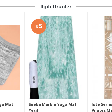
İlgili Ürünler
5
%
a Mat - 
Seeka Marble Yoga Mat - 
Jute Serie
Yeşil
Pilates M