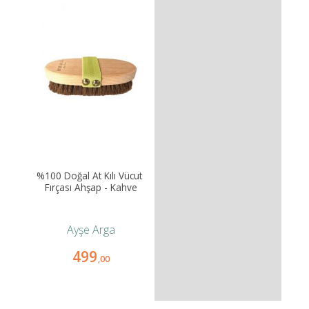
%100 Doğal At Kılı Vücut 
Fırçası Ahşap - Kahve
Ayşe Arga
499
,00