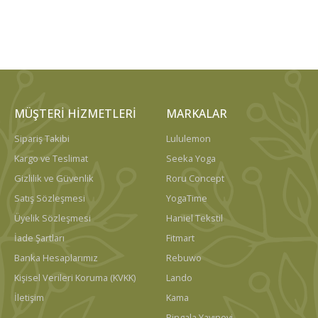
MÜŞTERI HIZMETLERI
MARKALAR
Sipariş Takibi
Lululemon
Kargo ve Teslimat
Seeka Yoga
Gizlilik ve Güvenlik
Roru Concept
Satış Sözleşmesi
YogaTime
Üyelik Sözleşmesi
Haniel Tekstil
İade Şartları
Fitmart
Banka Hesaplarımız
Rebuwo
Kişisel Verileri Koruma (KVKK)
Lando
İletişim
Kama
Pingala Yayınevi