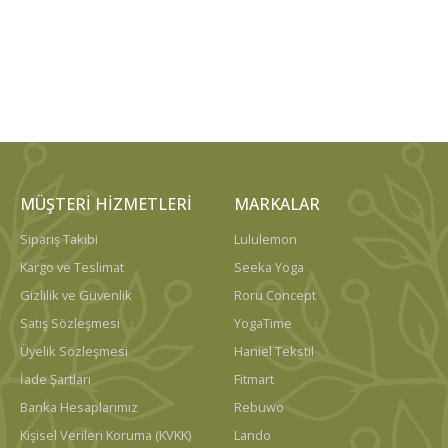
MÜŞTERI HIZMETLERI
MARKALAR
Sipariş Takibi
Lululemon
Kargo ve Teslimat
Seeka Yoga
Gizlilik ve Güvenlik
Roru Concept
Satış Sözleşmesi
YogaTime
Üyelik Sözleşmesi
Haniel Tekstil
İade Şartları
Fitmart
Banka Hesaplarımız
Rebuwo
Kişisel Verileri Koruma (KVKK)
Lando