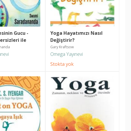
sinin Gucu - 
Yoga Hayatımızı Nasıl 
rsizleri ile 
Değiştirir?
ak Mumkun!
ananda
Gary Kraftsow
nevi
Omega Yayınevi
Stokta yok