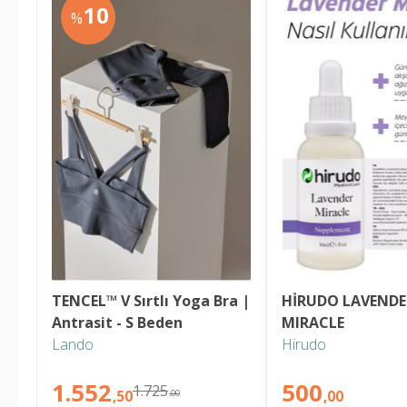
10
%
TENCEL™ V Sırtlı Yoga Bra | 
HİRUDO LAVENDER
Antrasit - S Beden
MIRACLE
Lando
Hirudo
1.552
500
1.725
,50
,00
,00