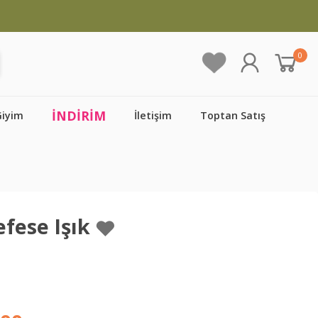
0
İNDİRİM
Giyim
İletişim
Toptan Satış
fese Işık