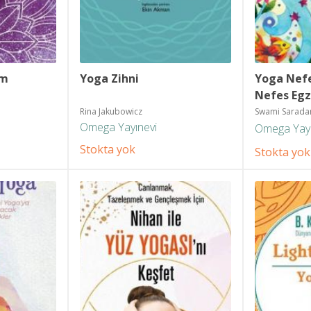
m 
Yoga Zihni
Yoga Nefe
Nefes Egze
Şifalanm
Rina Jakubowicz
Swami Sarad
Omega Yayınevi
Omega Yayı
Stokta yok
Stokta yok