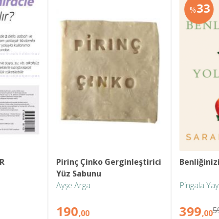
33
%
 
Pirinç Çinko Gerginleştirici 
Benliğiniz
Yüz Sabunu
Ayşe Arga
Pingala Yay
190
399
5
,00
,00