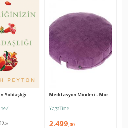
in Yoldaşlığı
Meditasyon Minderi - Mor
ınevi
YogaTime
2.499
99
,00
,00