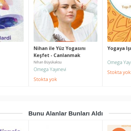
Nihan ile Yüz Yogasını 
Yogaya Iş
Keşfet - Canlanmak 
Tazelenmek ve 
Omega Yayı
Nihan Büyükaksu
Gençleşmek için
Omega Yayınevi
Stokta yok
Stokta yok
Bunu Alanlar Bunları Aldı