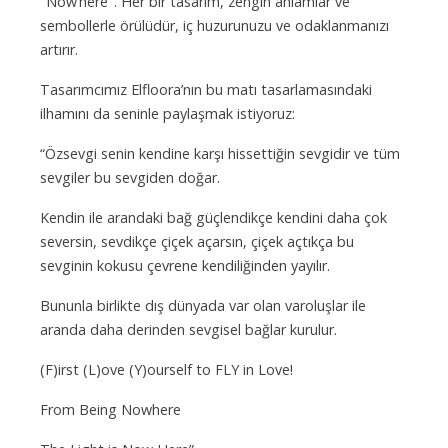
"Now’here". Her bir tasarım, zengin anlamlar ve
sembollerle örülüdür, iç huzurunuzu ve odaklanmanızı
artırır.
Tasarımcımız Elfloora’nın bu matı tasarlamasındaki
ilhamını da seninle paylaşmak istiyoruz:
“Özsevgi senin kendine karşı hissettiğin sevgidir ve tüm
sevgiler bu sevgiden doğar.
Kendin ile arandaki bağ güçlendikçe kendini daha çok
seversin, sevdikçe çiçek açarsın, çiçek açtıkça bu
sevginin kokusu çevrene kendiliğinden yayılır.
Bununla birlikte dış dünyada var olan varoluşlar ile
aranda daha derinden sevgisel bağlar kurulur.
(F)irst (L)ove (Y)ourself to FLY in Love!
From Being Nowhere