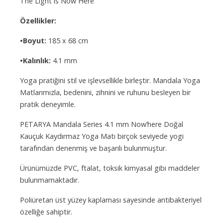
The Light is Now Here”
Özellikler:
•Boyut:
185 x 68 cm
•Kalınlık:
4.1 mm
Yoga pratiğini stil ve işlevsellikle birleştir. Mandala Yoga
Matlarımızla, bedenini, zihnini ve ruhunu besleyen bir
pratik deneyimle.
PETARYA Mandala Series 4.1 mm Now’here Doğal
Kauçuk Kaydırmaz Yoga Matı birçok seviyede yogi
tarafından denenmiş ve başarılı bulunmuştur.
Ürünümüzde PVC, ftalat, toksik kimyasal gibi maddeler
bulunmamaktadır.
Poliüretan üst yüzey kaplaması sayesinde antibakteriyel
özelliğe sahiptir.