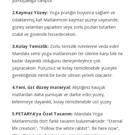
yumuşaklığa sahiptir.
2.Kaymaz Yüzey:
Yoga pratiğin boyunca sağlam ve
odaklanmış kal! Matlarımızın kaymaz yüzeyi sayesinde,
güneş selamları yaparken veya zorlu pozları tutarken
stabil ve güvende hissedeceksin.
3.Kolay Temizlik:
Zorlu temizlik rutinlerine veda edin!
Mandala serisi yoga matlarımızın ter izlerine karşı bile ne
kadar dayanıklı olduğunu deneyimleyince çok
şaşıracaksın. Pürüzsüz ve kolay temizlenebilir yüzeyini
gerektiğinde nemli bir bezle silmen yeterli olacaktır.
4.Yeni, üst düzey materyal:
Alıştığınız kauçuk
matlardan daha yumuşak ve darbe edici yüzey,
kirlenmeye dayanıklı, kolay temizlenebilir üst yüzey
5.PETARYA’ya Özel Tasarım:
Mandala Yoga
Matlarımızda dört farklı tasarım bulunmaktadır: "Eternal
life creation", "Follow the white rabbit", Be here now",