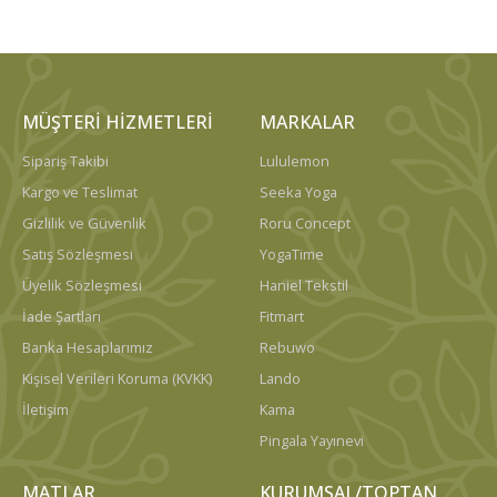
MÜŞTERI HIZMETLERI
MARKALAR
Sipariş Takibi
Lululemon
Kargo ve Teslimat
Seeka Yoga
Gizlilik ve Güvenlik
Roru Concept
Satış Sözleşmesi
YogaTime
Üyelik Sözleşmesi
Haniel Tekstil
İade Şartları
Fitmart
Banka Hesaplarımız
Rebuwo
Kişisel Verileri Koruma (KVKK)
Lando
İletişim
Kama
Pingala Yayınevi
MATLAR
KURUMSAL/TOPTAN