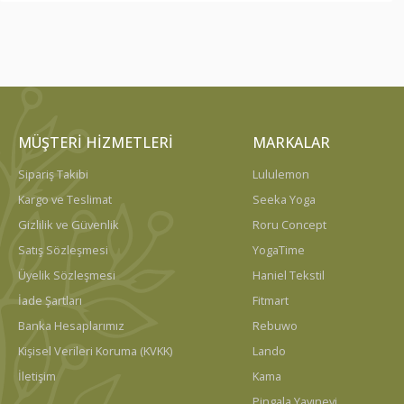
MÜŞTERI HIZMETLERI
MARKALAR
Sipariş Takibi
Lululemon
Kargo ve Teslimat
Seeka Yoga
Gizlilik ve Güvenlik
Roru Concept
Satış Sözleşmesi
YogaTime
Üyelik Sözleşmesi
Haniel Tekstil
İade Şartları
Fitmart
Banka Hesaplarımız
Rebuwo
Kişisel Verileri Koruma (KVKK)
Lando
İletişim
Kama
Pingala Yayınevi