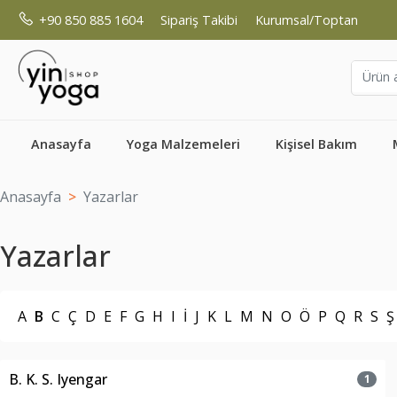
+90 850 885 1604
Sipariş Takibi
Kurumsal/Toptan
Anasayfa
Yoga Malzemeleri
Kişisel Bakım
Anasayfa
Yazarlar
Yazarlar
A
B
C
Ç
D
E
F
G
H
I
İ
J
K
L
M
N
O
Ö
P
Q
R
S
Ş
B. K. S. Iyengar
1