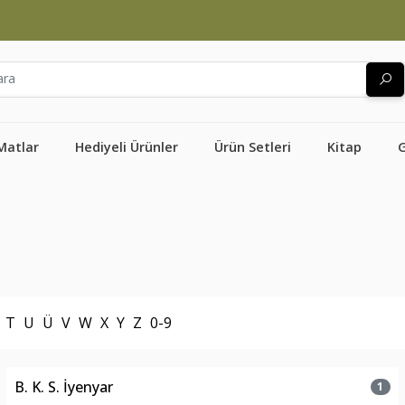
Matlar
Hediyeli Ürünler
Ürün Setleri
Kitap
T
U
Ü
V
W
X
Y
Z
0-9
B. K. S. İyenyar
1